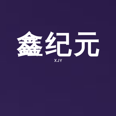
鑫纪元
XJY